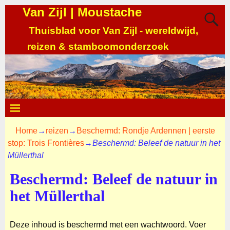
Van Zijl | Moustache
Thuisblad voor Van Zijl - wereldwijd,
reizen & stamboomonderzoek
Home
→
reizen
→
Beschermd: Rondje Ardennen | eerste
stop: Trois Frontières
→
Beschermd: Beleef de natuur in het
Müllerthal
Beschermd: Beleef de natuur in
het Müllerthal
Deze inhoud is beschermd met een wachtwoord. Voer