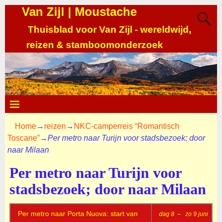
Van Zijl | Moustache
Thuisblad voor Van Zijl - wereldwijd,
reizen & stamboomonderzoek
Home
→
reizen
→
NKC-camperreis “Romantisch
Toscane”
→
Per metro naar Turijn voor stadsbezoek; door
naar Milaan
Per metro naar Turijn voor
stadsbezoek; door naar Milaan
Per metro naar Porta Nuova: start van
dag 8 – zo 9 juni