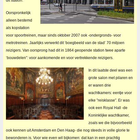
dit station.
Oorspronkelijk
alleen bestemd
als kopstation
voor spoortreinen, maar sinds oktober 2007 ook -ondergronds- voor
metrotreinen. Jaarlijks verwerkt dit ‘boegbeeld van de stad’ 70 miljoen
reizigers. Van oorsprong had dit in 1864 geopende station twee aparte
‘bouwdelen”: voor aankomende en voor vertrekkende reizigers.
In dit laatste deel was een
grote salon met pilaren en
er waren drie
wachtkamers: eentje voor
elke ”reisklasse”. Er was
ook een Royal Hall -de
Koninklijke wachtkamer,
zoals we die bijvoorbeeld
ook kennen uit Amsterdam en Den Haag- die nog steeds in volle glorie te
bewonderen is. Voor wie even wil bijkomen: dat kan in een prachtig