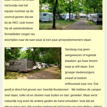
het bordje met het
equipe-nummer op de
voorruit gezien dat we
bij de NKC-club horen.
Na de administratieve
formaliteiten mogen we
doorrijden naar de laan waar al een paar groepsdeelnemers staan.
Vandaag nog geen
aangewezen of ingelote
plaatsen: ga maar kiezen
waar je wilt staan. Een
groepje medereizigers
zwaait al meteen
enthousiast naar ons. Dat
geeft je direct het gevoel van ‘heerlijk thuiskomen’. We hebben de camper
snel staan, luifel uit en stoelen naar buiten en dan: genieten. Maar eerst
natuurlijk nog even de andere gasten de hand schudden: leuk dat we
elkaar weer zien. We worden meteen bij het koppel van drie stellen –Albert