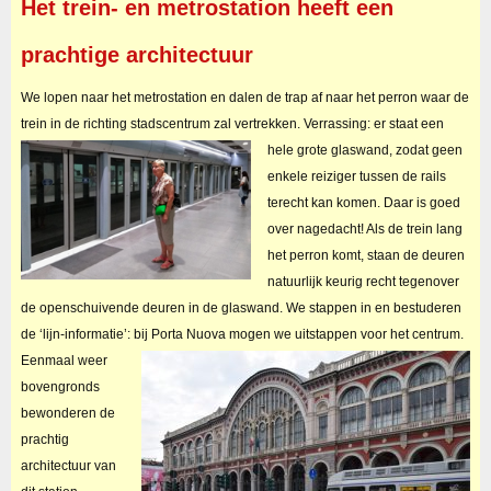
Het trein- en metrostation heeft een
prachtige architectuur
We lopen naar het metrostation en dalen de trap af naar het perron waar de
trein in de richting stadscentrum zal vertrekken.
Verrassing: er staat een
hele grote glaswand, zodat geen
enkele reiziger tussen de rails
terecht kan komen. Daar is goed
over nagedacht! Als de trein lang
het perron komt, staan de deuren
natuurlijk keurig recht tegenover
de openschuivende deuren in de glaswand. We stappen in en bestuderen
de ‘lijn-informatie’: bij Porta Nuova mogen we uitstappen voor het centrum.
Eenmaal weer
bovengronds
bewonderen de
prachtig
architectuur van