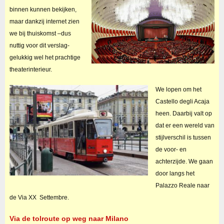
binnen kunnen bekijken,
maar dankzij internet zien
we bij thuiskomst –dus
nuttig voor dit verslag-
gelukkig wel het prachtige
theaterinterieur.
We lopen om het
Castello degli Acaja
heen. Daarbij valt op
dat er een wereld van
stijlverschil is tussen
de voor- en
achterzijde. We gaan
door langs het
Palazzo Reale naar
de Via XX Settembre.
Via de tolroute op weg naar Milano