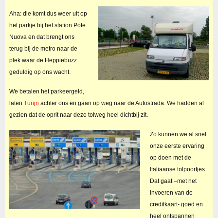
Aha: die komt dus weer uit op
het parkje bij het station Pote
Nuova en dat brengt ons
terug bij de metro naar de
plek waar de Heppiebuzz
geduldig op ons wacht.
We betalen het parkeergeld,
laten
Turijn
achter ons en gaan op weg naar de Autostrada. We hadden al
gezien dat de oprit naar deze tolweg heel dichtbij zit.
Zo kunnen we al snel
onze eerste ervaring
op doen met de
Italiaanse tolpoortjes.
Dat gaat –met het
invoeren van de
creditkaart- goed en
heel ontspannen