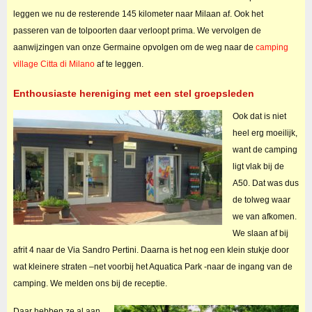
leggen we nu de resterende 145 kilometer naar Milaan af. Ook het
passeren van de tolpoorten daar verloopt prima. We vervolgen de
aanwijzingen van onze Germaine opvolgen om de weg naar de
camping
village Citta di Milano
af te leggen.
Enthousiaste hereniging met een stel groepsleden
Ook dat is niet
heel erg moeilijk,
want de camping
ligt vlak bij de
A50. Dat was dus
de tolweg waar
we van afkomen.
We slaan af bij
afrit 4 naar de Via Sandro Pertini. Daarna is het nog een klein stukje door
wat kleinere straten –net voorbij het Aquatica Park -naar de ingang van de
camping. We melden ons bij de receptie.
Daar hebben ze al aan