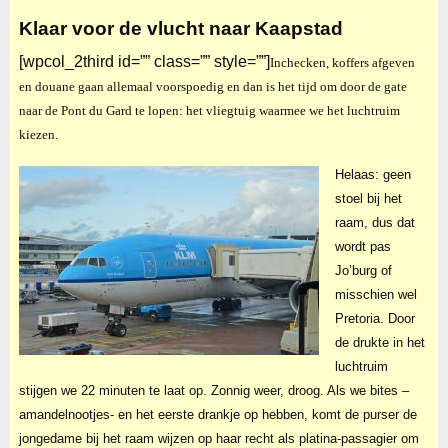
Klaar voor de vlucht naar Kaapstad
[wpcol_2third id=”” class=”” style=””]
Inchecken, koffers afgeven
en douane gaan allemaal voorspoedig en dan is het tijd om door de gate
naar de Pont du Gard te lopen: het vliegtuig waarmee we het luchtruim
kiezen.
Helaas: geen
stoel bij het
raam, dus dat
wordt pas
Jo’burg of
misschien wel
Pretoria. Door
de drukte in het
luchtruim
stijgen we 22 minuten te laat op. Zonnig weer, droog. Als we bites –
amandelnootjes- en het eerste d
rankje op hebben, komt de purser de
jongedame bij het raam wijzen op haar recht als platina-passagier om