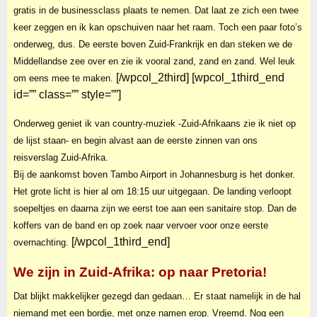
gratis in de businessclass plaats te nemen. Dat laat ze zich een twee
keer zeggen en ik kan opschuiven naar het raam. Toch een paar foto’s
onderweg, dus. De eerste boven Zuid-Frankrijk en dan steken we de
Middellandse zee over en zie ik vooral zand, zand en zand. Wel leuk
[/wpcol_2third] [wpcol_1third_end
om eens mee te maken.
id=”” class=”” style=””]
Onderweg geniet ik van country-muziek -Zuid-Afrikaans zie ik niet op
de lijst staan- en begin alvast aan de eerste zinnen van ons
reisverslag Zuid-Afrika.
Bij de aankomst boven Tambo Airport in Johannesburg is het donker.
Het grote licht is hier al om 18:15 uur uitgegaan. De landing verloopt
soepeltjes en daarna zijn we eerst toe aan een sanitaire stop. Dan de
koffers van de band en op zoek naar vervoer voor onze eerste
[/wpcol_1third_end]
overnachting.
We zijn in Zuid-Afrika: op naar Pretoria!
Dat blijkt makkelijker gezegd dan gedaan… Er staat namelijk in de hal
niemand met een bordje, met onze namen erop. Vreemd. Nog een