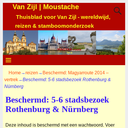
Van Zijl | Moustache
Thuisblad voor Van Zijl - wereldwijd,
reizen & stamboomonderzoek
Home
→
reizen
→
Beschermd: Magyarroute 2014 –
vertrek
→
Beschermd: 5-6 stadsbezoek Rothenburg &
Nürnberg
Beschermd: 5-6 stadsbezoek
Rothenburg & Nürnberg
Deze inhoud is beschermd met een wachtwoord. Voer