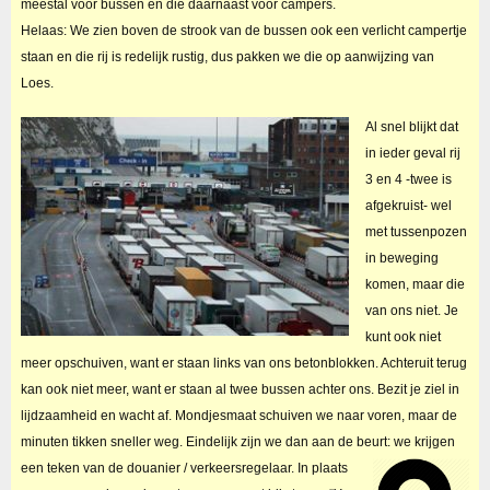
meestal voor bussen en die daarnaast voor campers.
Helaas: We zien boven de strook van de bussen ook een verlicht campertje
staan en die rij is redelijk rustig, dus pakken we die op aanwijzing van
Loes.
Al snel blijkt dat
in ieder geval rij
3 en 4 -twee is
afgekruist- wel
met tussenpozen
in beweging
komen, maar die
van ons niet. Je
kunt ook niet
meer opschuiven, want er staan links van ons betonblokken. Achteruit terug
kan ook niet meer, want er staan al twee bussen achter ons. Bezit je ziel in
lijdzaamheid en wacht af. Mondjesmaat schuiven we naar voren, maar de
minuten tikken sneller weg. Eindelijk zijn we dan aan de beurt: we krijgen
een teken van de douanier / verkeersregelaar.
In plaats