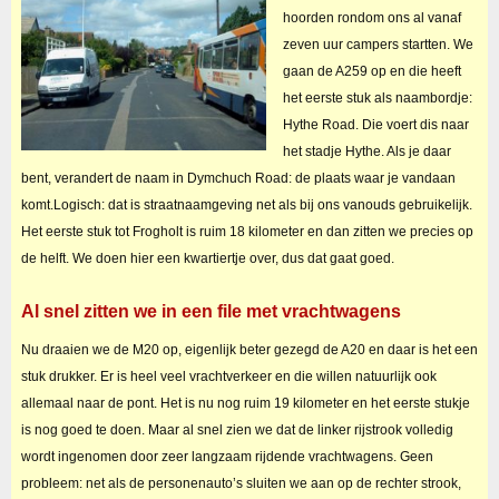
hoorden rondom ons al vanaf
zeven uur campers startten. We
gaan de A259 op en die heeft
het eerste stuk als naambordje:
Hythe Road. Die voert dis naar
het stadje Hythe. Als je daar
bent, verandert de naam in Dymchuch Road: de plaats waar je vandaan
komt.Logisch: dat is straatnaamgeving net als bij ons vanouds gebruikelijk.
Het eerste stuk tot Frogholt is ruim 18 kilometer en dan zitten we precies op
de helft. We doen hier een kwartiertje over, dus dat gaat goed.
Al snel zitten we in een file met vrachtwagens
Nu draaien we de M20 op, eigenlijk beter gezegd de A20 en daar is het een
stuk drukker. Er is heel veel vrachtverkeer en die willen natuurlijk ook
allemaal naar de pont. Het is nu nog ruim 19 kilometer en het eerste stukje
is nog goed te doen. Maar al snel zien we dat de linker rijstrook volledig
wordt ingenomen door zeer langzaam rijdende vrachtwagens. Geen
probleem: net als de personenauto’s sluiten we aan op de rechter strook,