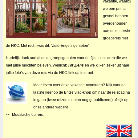
vakantie, waarbij
we een prima
gevoel hebben
overgehouden
aan onze eerste
groepsreis met
de NKC. Met recht was dit: “Zuid-Engels genieten”.
Hartelijk dank aan al onze groepsgenoten voor de fijne contacten die we
met jullie mochten beleven. Wellicht:
Tot Ziens
en we kijken zeker uit naar
jullie foto’s van deze reis via de NKC-link op internet.
Meer lezen over onze vakantie-avonturen?
Klik voor de
laatste keer op de Britse vlag-knop om naar de reispagina
te gaan (twee reizen moeten nog gepubliceerd) of kijk op
onze andere website:
<< Moustache op reis.