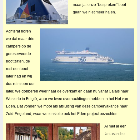
maar ja: onze “besproken” boot
gaan we niet meer halen.
Achteraf horen
we dat maar drie
campers op de
gereserveerde
boot zaten, de
rest een boot
later had en wij
dus ruim een uur
later. We dobberen weer naar de overkant en gaan nu vanaf Calais naar
Westerlo in België, waar we twee overnachtingen hebben in het Hof van
Eden. Dat vonden we mooi als afsluiting van deze campervakantie naar
Zuid-Engeland, waar we tenslotte ook het Eden project bezochten.
Al met al een
fantastische