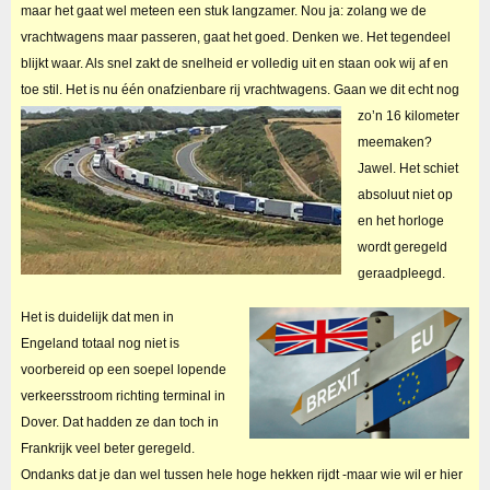
maar het gaat wel meteen een stuk langzamer. Nou ja: zolang we de
vrachtwagens maar passeren, gaat het goed. Denken we. Het tegendeel
blijkt waar. Als snel zakt de snelheid er volledig uit en staan ook wij af en
toe stil. Het is nu één onafzienbare rij vrachtwagens.
Gaan we dit echt nog
zo’n 16 kilometer
meemaken?
Jawel. Het schiet
absoluut niet op
en het horloge
wordt geregeld
geraadpleegd.
Het is duidelijk dat men in
Engeland totaal nog niet is
voorbereid op een soepel lopende
verkeersstroom richting terminal in
Dover. Dat hadden ze dan toch in
Frankrijk veel beter geregeld.
Ondanks dat je dan wel tussen hele hoge hekken rijdt -maar wie wil er hier