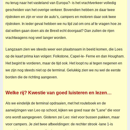
nu terug naar het vasteland van Europa?- is het vrachtverkeer volledig
gescheiden van het overige verkeer. Bovendien hebben ze daar twee
rijstroken en zijn er voor de auto’s, campers en motoren daar ook twee
rijstroken. In ieder geval hebben we nu tijd zat om ons af te vragen hoe ze
dat willen gaan doen als de Brexit echt doorgaat? Dan zullen de rijen
vrachtwagens nog veel langer worden.
Langzaam zien we steeds weer een plaatsnaam in beeld komen, die Loes
op de kaart prima kan volgen: Folkstone, Capel-le- Ferne en dan Hougham.
Het begint te vorderen, maar de tijd ook. Het loopt nu al tegen negenen en
we zijn nog steeds niet op de terminal. Gelukkig zien we nu wel de eerste
borden die de richting aangeven.
Welke rij? Kwestie van goed luisteren en lezen…
Als we eindelijk de terminal opdraaien, met het routeboek en de
aanwijzingen van Leo op schoot, kijken we goed naar de ”Lane” die voor
ons wordt aangegeven. Gisteren zei Leo: niet voor bussen pakken, maar
voor campers. Je ziet twee afbeeldingen: de rechter strook -lane 1-is