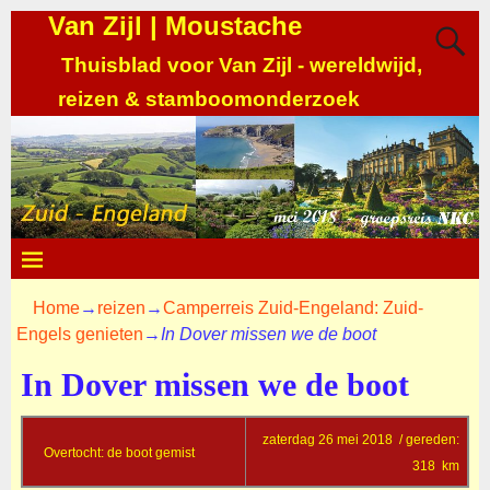
Van Zijl | Moustache
Thuisblad voor Van Zijl - wereldwijd,
reizen & stamboomonderzoek
Home
→
reizen
→
Camperreis Zuid-Engeland: Zuid-
Engels genieten
→
In Dover missen we de boot
In Dover missen we de boot
zaterdag 26 mei 2018 / gereden:
Overtocht: de boot gemist
318 km