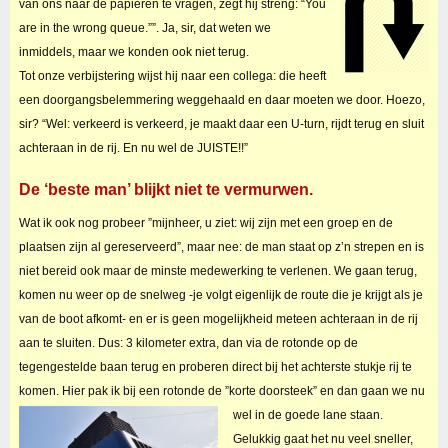
van ons naar de papieren te vragen, zegt hij streng: “You
are in the wrong queue.””. Ja, sir, dat weten we
inmiddels, maar we konden ook niet terug.
Tot onze verbijstering wijst hij naar een collega: die heeft
een doorgangsbelemmering weggehaald en daar moeten we door. Hoezo,
sir? “Wel: verkeerd is verkeerd, je maakt daar een U-turn, rijdt terug en sluit
achteraan in de rij. En nu wel de JUISTE!!”
De ‘beste man’ blijkt niet te vermurwen.
Wat ik ook nog probeer ”mijnheer, u ziet: wij zijn met een groep en de
plaatsen zijn al gereserveerd”, maar nee: de man staat op z’n strepen en is
niet bereid ook maar de minste medewerking te verlenen. We gaan terug,
komen nu weer op de snelweg -je volgt eigenlijk de route die je krijgt als je
van de boot afkomt- en er is geen mogelijkheid meteen achteraan in de rij
aan te sluiten. Dus: 3 kilometer extra, dan via de rotonde op de
tegengestelde baan terug en proberen direct bij het achterste stukje rij te
komen. Hier pak ik bij een rotonde de ”korte doorsteek” en dan gaan we nu
wel in de goede lane staan.
Gelukkig gaat het nu veel sneller,