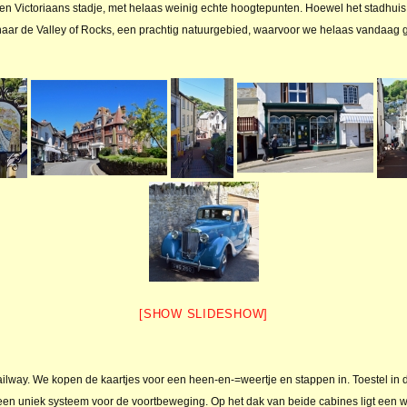
r een Victoriaans stadje, met helaas weinig echte hoogtepunten. Hoewel het stadhuis
ar de Valley of Rocks, een prachtig natuurgebied, waarvoor we helaas vandaag g
[SHOW SLIDESHOW]
Railway. We kopen de kaartjes voor een heen-en-=weertje en stappen in. Toestel in d
een uniek systeem voor de voortbeweging. Op het dak van beide cabines ligt een w