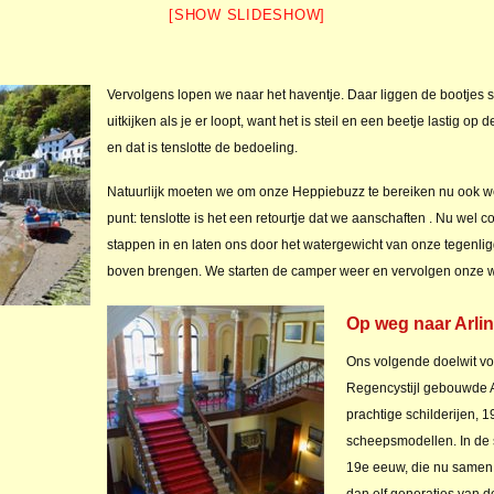
[SHOW SLIDESHOW]
Vervolgens lopen we naar het haventje. Daar liggen de bootjes sc
uitkijken als je er loopt, want het is steil en een beetje lastig 
en dat is tenslotte de bedoeling.
Natuurlijk moeten we om onze Heppiebuzz te bereiken nu ook
punt: tenslotte is het een retourtje dat we aanschaften . Nu wel 
stappen in en laten ons door het watergewicht van onze tegenligg
boven brengen. We starten de camper weer en vervolgen onze weg
Op weg naar Arli
Ons volgende doelwit voo
Regencystijl gebouwde A
prachtige schilderijen,
scheepsmodellen. In de s
19e eeuw, die nu same
dan elf generaties van d