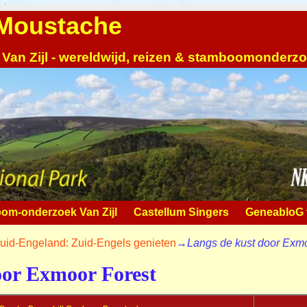
| Moustache
 Van Zijl - wereldwijd, reizen & stamboomonderz
om-onderzoek Van Zijl
Castellum Singers
GeneabloG v
uid-Engeland: Zuid-Engels genieten
→
Langs de kust door Exmo
oor Exmoor Forest