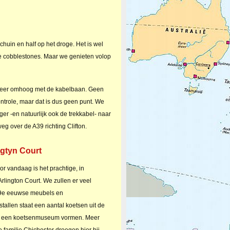
huin en half op het droge. Het is wel
op de cobblestones. Maar we genieten volop
 weer omhoog met de kabelbaan. Geen
controle, maar dat is dus geen punt. We
er -en natuurlijk ook de trekkabel- naar
 over de A39 richting Clifton.
ngtyn Court
r vandaag is het prachtige, in
rlington Court. We zullen er veel
 19e eeuwse meubels en
tallen staat een aantal koetsen uit de
n een koetsenmuseum vormen. Meer
e familie Chichester droegen hier bij