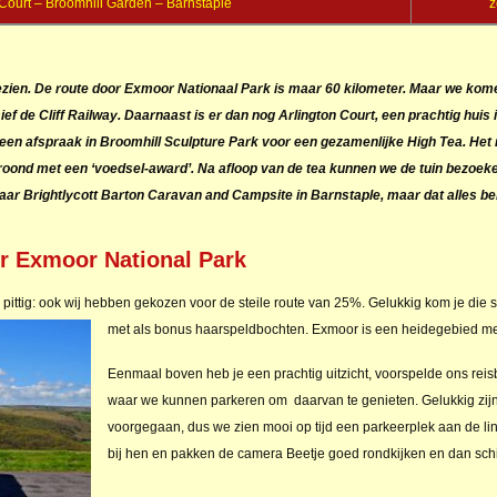
 Court – Broomhill Garden – Barnstaple
z
bezien. De route door Exmoor Nationaal Park is maar 60 kilometer. Maar we ko
ief de Cliff Railway. Daarnaast is er dan nog Arlington Court, een prachtig huis
een afspraak in Broomhill Sculpture Park voor een gezamenlijke High Tea. Het 
kroond met een ‘voedsel-award’. Na afloop van de tea kunnen we de tuin bezoek
ar Brightlycott Barton Caravan and Campsite in Barnstaple, maar dat alles be
r Exmoor National Park
 al pittig: ook wij hebben gekozen voor de steile route van 25%. Gelukkig kom je die
met als bonus haarspeldbochten. Exmoor is een heidegebied met
Eenmaal boven heb je een prachtig uitzicht, voorspelde ons re
waar we kunnen parkeren om daarvan te genieten. Gelukkig zijn
voorgegaan, dus we zien mooi op tijd een parkeerplek aan de l
bij hen en pakken de camera Beetje goed rondkijken en dan sch