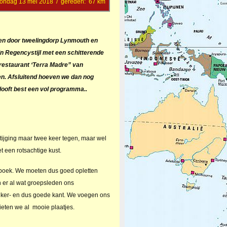
ondag 13 mei 2018 / gereden: 67 km
men door tweelingdorp Lynmouth en
 in Regencystijl met een schitterende
restaurant ‘Terra Madre” van
en. Afsluitend hoeven we dan nog
looft best een vol programma..
 stijging maar twee keer tegen, maar wel
 een rotsachtige kust.
isboek. We moeten dus goed opletten
 er al wat groepsleden ons
inker- en dus goede kant. We voegen ons
ieten we al mooie plaatjes.