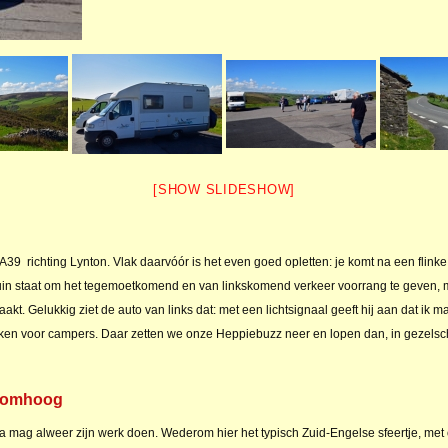
[SHOW SLIDESHOW]
9 richting Lynton. Vlak daarvóór is het even goed opletten: je komt na een flinke st
huin staat om het tegemoetkomend en van linkskomend verkeer voorrang te geven, m
aakt. Gelukkig ziet de auto van links dat: met een lichtsignaal geeft hij aan dat ik 
kken voor campers. Daar zetten we onze Heppiebuzz neer en lopen dan, in gezelsch
r omhoog
a mag alweer zijn werk doen. Wederom hier het typisch Zuid-Engelse sfeertje, met