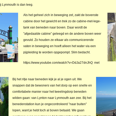
j Lynmouth is dan leeg.
Als het geheel zich in beweging zet, zakt de bovenste
cabine door het gewicht en trek zo de cabine-met-lege-
tank van beneden naar boven. Daar wordt de
”afgedaalde cabine” geleegd en de andere boven weer
gevuld. Zo houden ze elkaar als communicerende
vaten in beweging en hoeft alleen het water via een
pijpleiding te worden opgepompt. Slim bedacht.
https://www.youtube.com/watch?v=DdJa27dnJhQ met
Bij het ritje naar beneden kijk je al je ogen uit. We
snappen dat de bewoners van het dorp op een snelle en
comfortabele manier naar het tweelingdorp beneden
wilden gaan: van Lynton naar Lynmouth aan zee. Bij het
benedenstation kun je ongecontroleerd ”naar buiten”
lopen, want je hebt toch al boven betaald. We gaan