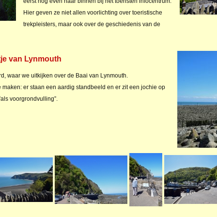
eerst nog even naar binnen bij het toeristen infocentrum.
Hier geven ze niet allen voorlichting over toeristische
trekpleisters, maar ook over de geschiedenis van de
ntje van Lynmouth
d, waar we uitkijken over de Baai van Lynmouth.
te maken: er staan een aardig standbeeld en er zit een jochie op
”als voorgrondvulling”.