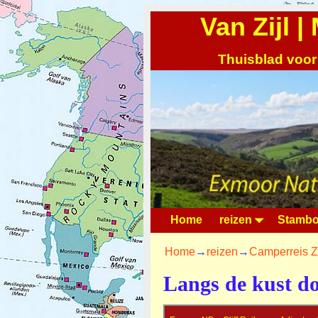
Van Zijl 
Thuisblad voor
Home
reizen
Stambo
Home
→
reizen
→
Camperreis Z
Langs de kust d