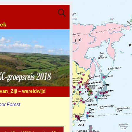
oek
an_Zijl – wereldwijd
or Forest