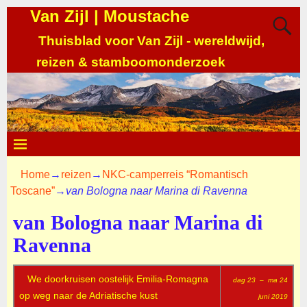
Van Zijl | Moustache
Thuisblad voor Van Zijl - wereldwijd,
reizen & stamboomonderzoek
Home
→
reizen
→
NKC-camperreis “Romantisch
Toscane”
→
van Bologna naar Marina di Ravenna
van Bologna naar Marina di
Ravenna
We doorkruisen oostelijk Emilia-Romagna
dag 23 –
ma 24
op weg naar de Adriatische kust
juni 2019