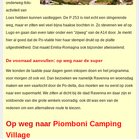
onderweg-foto-
activiteit van
Loes hebben kunnen vastleggen. De P 253 is niet echt een slingerende
weg, maar er zitten wel veel bijna haakse bochten in. Zo stevenen we af op
Lugo en gaan dan even later onder een ”zijweg” van de A14 door. Je merkt
hier al goed dat de Po-vlakte hier haar stempel drukt op de platte
uitgestrektheid. Dat maakt Emilia-Romagna ook bijzonder afwisselend.
De voorraad aanvullen: op weg naar de super
We konden de laatste paar dagen geen inkopen doen en het programma
voor morgen zit ook vol. Dan bezoeken we namelijk Ravenna en woensdag
maken we een vaartocht door de Po-delta, dus moeten we nu eerst op zoek
naar een supermarkt. We zitten al dicht bij de stad Ravenna en daar zijn er
voldoende van die grote winkels voorradig. ook dit was een van de
redenen om een alternatieve route te kiezen.
Op weg naar
Piomboni Camping
Village