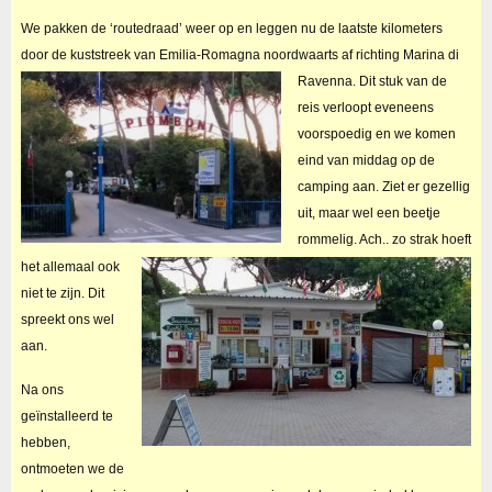
We pakken de ‘routedraad’ weer op en leggen nu de laatste kilometers
door de kuststreek van Emilia-Romagna noordwaarts af richting Marina di
Ravenna.
Dit stuk van de
reis verloopt eveneens
voorspoedig en
we komen
eind van middag op de
camping aan.
Ziet er gezellig
uit, maar wel een beetje
rommelig. Ach.. zo strak hoeft
het allemaal ook
niet te zijn. Dit
spreekt ons wel
aan.
Na ons
geïnstalleerd te
hebben,
ontmoeten we de