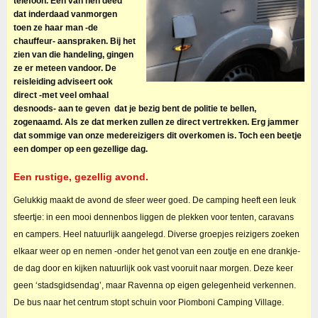
telefoon. Een van hen deed
dat inderdaad vanmorgen
toen ze haar man -de
chauffeur- aanspraken. Bij het
zien van die handeling, gingen
ze er meteen vandoor. De
reisleiding adviseert ook
direct -met veel omhaal
desnoods- aan te geven dat je bezig bent de politie te bellen,
zogenaamd. Als ze dat merken zullen ze direct vertrekken. Erg jammer
dat sommige van onze medereizigers dit overkomen is.
Toch een beetje
een domper op een g
ezellige dag.
Een rustige, gezellig avond.
Gelukkig maakt de avond de sfeer weer goed. De camping heeft een leuk
sfeertje: in een mooi dennenbos liggen de plekken voor tenten, caravans
en campers. Heel natuurlijk aangelegd. Diverse groepjes reizigers zoeken
elkaar weer op en nemen -onder het genot van een zoutje en ene drankje-
de dag door en kijken natuurlijk ook vast vooruit naar morgen. Deze keer
geen ‘stadsgidsendag’, maar Ravenna op eigen gelegenheid verkennen.
De bus naar het centrum stopt schuin voor Piomboni Camping Village.