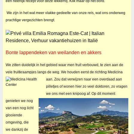
een heerlijk recept voor deze lekkernij. Klik maar op het bord.
We zijn in het wat meer vlakke gedeelte van onze reis, wat ons onderweg
prachtige vergezichten brengt.
Bonte lappendeken van weilanden en akkers
We zitten duidelijk in het gebied waar men fruit verbouwd, te zien aan de
vele fruitkraampjes langs de weg. We houden eerst de richting Medicina
aan.
Zou dat verwijzen naar een overdaad aan
pilletjes of wonen hier zo veel doktoren, zo vragen
we ons met een knipoog af.
Op dit moment
genieten we nog
van een nog licht
glooiende
omgeving, die
we dankzij de