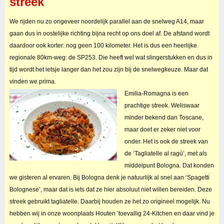
streek
We rijden nu zo ongeveer noordelijk parallel aan de snelweg A14, maar
gaan dus in oostelijke richting bijna recht op ons doel af. De afstand wordt
daardoor ook korter: nog geen 100 kilometer. Het is dus een heerlijke
regionale 80km-weg: de SP253. Die heeft wel wat slingerstukken en dus in
tijd wordt het ietsje langer dan het zou zijn bij de snelwegkeuze. Maar dat
vinden we prima.
Emilia-Romagna is een
prachtige streek. Weliswaar
minder bekend dan Toscane,
maar doet er zeker niet voor
onder. Het is ook de streek van
de ‘Tagliatelle al ragù’, met als
middelpunt Bologna. Dat konden
we gisteren al ervaren. Bij Bologna denk je natuurlijk al snel aan ‘Spagetti
Bolognese’, maar dat is iets dat ze hier absoluut niet willen bereiden. Deze
streek gebruikt tagliatelle. Daarbij houden ze het zo origineel mogelijk. Nu
hebben wij in onze woonplaats Houten ’toevallig 24-Kitchen en daar vind je