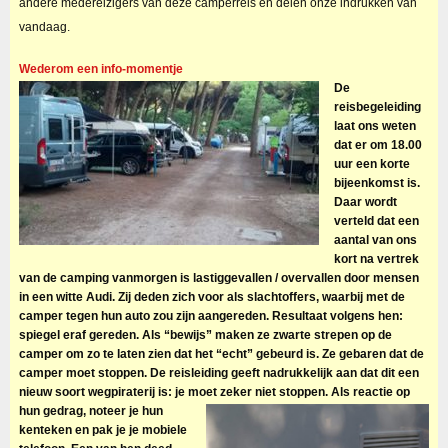
andere medereizigers van deze camperreis en delen onze indrukken van
vandaag.
Wederom een info-momentje
De
reisbegeleiding
laat ons weten
dat er om 18.00
uur een korte
bijeenkomst is.
Daar wordt
verteld dat een
aantal van ons
kort na vertrek
van de camping vanmorgen is lastiggevallen / overvallen door mensen
in een witte Audi. Zij deden zich voor als slachtoffers, waarbij met de
camper tegen hun auto zou zijn aangereden. Resultaat volgens hen:
spiegel eraf gereden. Als “bewijs” maken ze zwarte strepen op de
camper om zo te laten zien dat het “echt” gebeurd is. Ze gebaren dat de
camper moet stoppen. De reisleiding geeft nadrukkelijk aan dat dit een
nieuw soort wegpiraterij is: je moet zeker niet stoppen.
Als reactie op
hun gedrag, noteer je hun
kenteken en pak je je mobiele