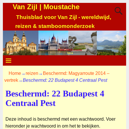
Van Zijl | Moustache
Thuisblad voor Van Zijl - wereldwijd,
reizen & stamboomonderzoek
Home
→
reizen
→
Beschermd: Magyarroute 2014 –
vertrek
→
Beschermd: 22 Budapest 4 Centraal Pest
Beschermd: 22 Budapest 4
Centraal Pest
Deze inhoud is beschermd met een wachtwoord. Voer
hieronder je wachtwoord in om het te bekijken.