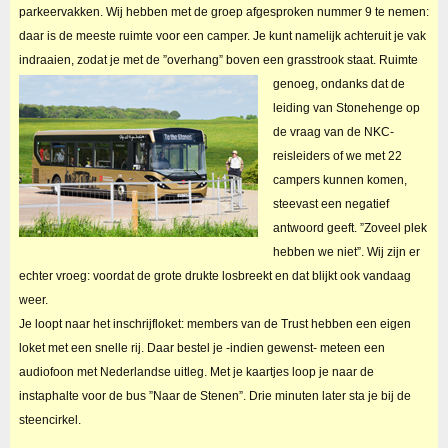
parkeervakken. Wij hebben met de groep afgesproken nummer 9 te nemen:
daar is de meeste ruimte voor een camper. Je kunt namelijk achteruit je vak
indraaien, zodat je met de ”overhang” boven een grasstrook staat.
Ruimte
genoeg, ondanks dat de
leiding van Stonehenge op
de vraag van de NKC-
reisleiders of we met 22
campers kunnen komen,
steevast een negatief
antwoord geeft. ”Zoveel plek
hebben we niet”. Wij zijn er
echter vroeg: voordat de grote drukte losbreekt en dat blijkt ook vandaag
weer.
Je loopt naar het inschrijfloket: members van de Trust hebben een eigen
loket met een snelle rij. Daar bestel je -indien gewenst- meteen een
audiofoon met Nederlandse uitleg. Met je kaartjes loop je naar de
instaphalte voor de bus ”Naar de Stenen”. Drie minuten later sta je bij de
steencirkel.