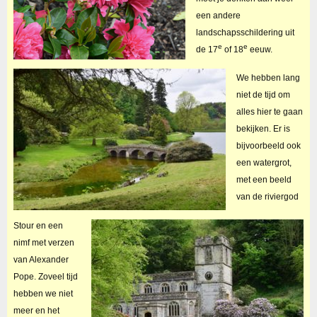
een andere
landschapsschildering uit
e
e
de 17
of 18
eeuw.
We hebben lang
niet de tijd om
alles hier te gaan
bekijken. Er is
bijvoorbeeld ook
een watergrot,
met een beeld
van de riviergod
Stour en een
nimf met verzen
van Alexander
Pope. Zoveel tijd
hebben we niet
meer en het