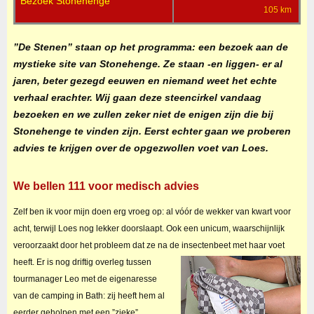
Bezoek Stonehenge
105 km
”De Stenen” staan op het programma: een bezoek aan de
mystieke site van Stonehenge. Ze staan -en liggen- er al
jaren, beter gezegd eeuwen en niemand weet het echte
verhaal erachter. Wij gaan deze steencirkel vandaag
bezoeken en we zullen zeker niet de enigen zijn die bij
Stonehenge te vinden zijn. Eerst echter gaan we proberen
advies te krijgen over de opgezwollen voet van Loes.
We bellen 111 voor medisch advies
Zelf ben ik voor mijn doen erg vroeg op: al vóór de wekker van kwart voor
acht, terwijl Loes nog lekker doorslaapt. Ook een unicum, waarschijnlijk
veroorzaakt door het probleem dat ze na de insectenbeet met haar voet
heeft.
Er is nog driftig overleg tussen
tourmanager Leo met de eigenaresse
van de camping in Bath: zij heeft hem al
eerder geholpen met een ”zieke”.