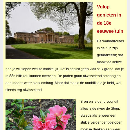
Volop
genieten in
de 18e
eeuwse tuin
De wandelroutes
in de tuin zijn
gemarkeerd; dat
maakt de keuze
hoe je wilt lopen wel zo makkelijk. Het is beslist geen vlak stuk grond, dat je
in één blik zou kunnen overzien. De paden gaan afwisselend omhoog en
dan ineens weer sterk omlaag. Maar dat maakt de aanblik die je hebt, wel
steeds erg afwisselend.
Bron en leidend voor dit
alles is de rivier de Stour.
Steeds als je weer een
stukje verder bent gelopen,
moet je denken aan weer