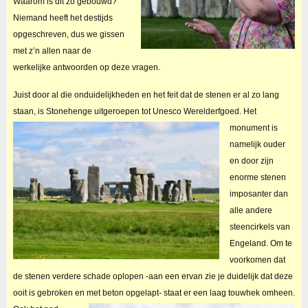
Waarom is dit zo gebouwd?
Niemand heeft het destijds
opgeschreven, dus we gissen
met z’n allen naar de
werkelijke antwoorden op deze vragen.
Juist door al die onduidelijkheden en het feit dat de stenen er al zo lang
staan, is Stonehenge uitgeroepen tot Unesco Werelderfgoed.
Het
monument is
namelijk ouder
en door zijn
enorme stenen
imposanter dan
alle andere
steencirkels van
Engeland. Om te
voorkomen dat
de stenen verdere schade oplopen -aan een ervan zie je duidelijk dat deze
ooit is gebroken en met beton opgelapt- staat er een laag touwhek omheen.