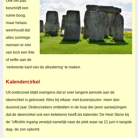
Ook het pad
beschrijft een
ruime boog,
maar helaas
weerhoudt dat
alles sommige
mensen er niet
van toch een foto
of selfie aan de
‘verkeerde kant van de afrastering’ te maken.
Kalendercirkel
Uit onderzoek blijkt overigens dat er over langere periode aan de
steencirkel is gebouwd. Alles bij elkaar -met tussenpozen- meer dan
duizend jaar. Onderzoekers ontdekten in de loop der jaren aanwijzingen
dat de steencirkel ook een betekenis heeft als kalender. De Heel Stone bij
de ”officiële ingang verwijst namelijk naar de plek waar op 21 juni n-langste
dag- de zon opkomt.