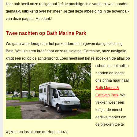
Hier ook heeft onze reisgenoot Jef de prachtige foto van hun twee honden
gemaakt, uitkijkend over het meer. Je ziet deze afbeelding in de bovenbalk
van deze pagina. Met dank!
Twee nachten op Bath Marina Park
We gaan weer terug naar het parkeerterrein en geven dan gas richting
Bath. We luisteren braaf naar onze reisleiding: Germaine, onze navigatie,
krijgt een rol op de achtergrond.
Loes heeft met het reisboek en de atlas op
schoot nu het heft in
handen en loodst
ons prima naar naar
Bath Marina
&
Caravan Park
. We
trekken weer een
lootje -de meest
eerlijke manier om
de plekken toe te
wijzen- en installeren de Heppiebuzz.