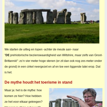
We starten de uitleg en lopen -achter de meute aan- naar
”
DE
prehistorische bezienswaardigheid van Wiltshire, maar zelfs van Groot-
Brittannië”: zo’n vier meter hoge stenen (er zit dan ook nog zes meter onder
de grond) in een cirkel neergezet en af en toe een liggende latei erop. Dat
is het.
De mythe houdt het toerisme in stand
Maar ja: het is de mythe: hoe
komen ze hier? Hoe hebben
ze het voor elkaar gekregen?