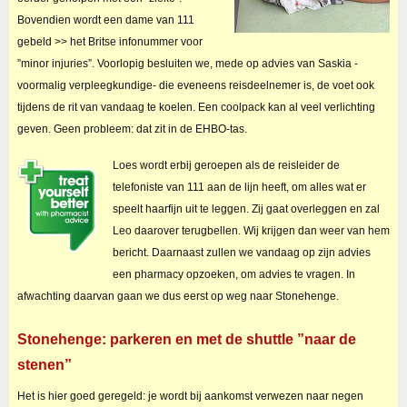
Bovendien wordt een dame van 111
gebeld >> het Britse infonummer voor
”minor injuries”. Voorlopig besluiten we, mede op advies van Saskia -
voormalig verpleegkundige- die eveneens reisdeelnemer is, de voet ook
tijdens de rit van vandaag te koelen. Een coolpack kan al veel verlichting
geven. Geen probleem: dat zit in de EHBO-tas.
Loes wordt erbij geroepen als de reisleider de
telefoniste van 111 aan de lijn heeft, om alles wat er
speelt haarfijn uit te leggen. Zij gaat overleggen en zal
Leo daarover terugbellen. Wij krijgen dan weer van hem
bericht. Daarnaast zullen we vandaag op zijn advies
een pharmacy opzoeken, om advies te vragen. In
afwachting daarvan gaan we dus eerst op weg naar Stonehenge.
Stonehenge: parkeren en met de shuttle ”naar de
stenen”
Het is hier goed geregeld: je wordt bij aankomst verwezen naar negen