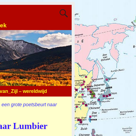
oek
an_Zijl – wereldwijd
een grote poetsbeurt naar
naar Lumbier