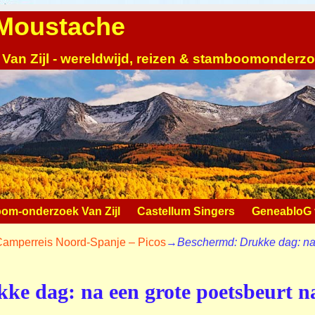
| Moustache
 Van Zijl - wereldwijd, reizen & stamboomonderz
om-onderzoek Van Zijl
Castellum Singers
GeneabloG v
amperreis Noord-Spanje – Picos
→
Beschermd: Drukke dag: na 
ke dag: na een grote poetsbeurt 