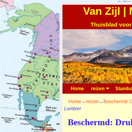
Van Zijl 
Thuisblad voor
Home
reizen
Stambo
Home
→
reizen
→
Beschermd: C
Lumbier
Beschermd: Druk