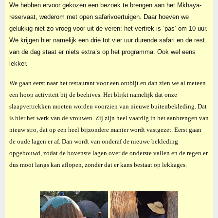
We hebben ervoor gekozen een bezoek te brengen aan het Mkhaya-
reservaat, wederom met open safarivoertuigen. Daar hoeven we
gelukkig niet zo vroeg voor uit de veren: het vertrek is ‘pas’ om 10 uur.
We krijgen hier namelijk een drie tot vier uur durende safari en de rest
van de dag staat er niets extra’s op het programma. Ook wel eens
lekker.
We gaan eerst naar het restaurant voor een ontbijt en dan zien we al meteen
een hoop activiteit bij de beehives. Het blijkt namelijk dat onze
slaapvertrekken moeten worden voorzien van nieuwe buitenbekleding. Dat
is hier het werk van de vrouwen. Zij zijn heel vaardig in het aanbrengen van
nieuw stro, dat op een heel bijzondere manier wordt vastgezet. Eerst gaan
de oude lagen er af. Dan wordt van onderaf de nieuwe bekleding
opgebouwd, zodat de bovenste lagen over de onderste vallen en de regen er
dus mooi langs kan aflopen, zonder dat er kans bestaat op lekkages.