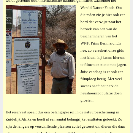
wordt gesteund door internationale natuurorganisaties waaronder het
Wereld Natuur Fonds.
Om
die reden zie je hier ook een
bord dat verwijst naar het
bezoek van een van de
beschermheren van het
WNF: Prins Bernhard. En
nee, zo verzekert onze gids
met klem: hij kwam hier om
te filmen en niet om te jagen.
Juist vandaag is er ook een
filmploeg bezig. Met veel
succes heeft het park de
neushoornpopulatie doen
groeien.
Het reservaat speelt dus een belangrijke rol in de natuurbescherming in
Zuidelijk Afrika en heeft al een aantal belangrijke resultaten geboekt. Zo
zijn de rangers op verschillende plaatsen actief geweest om dieren die daar