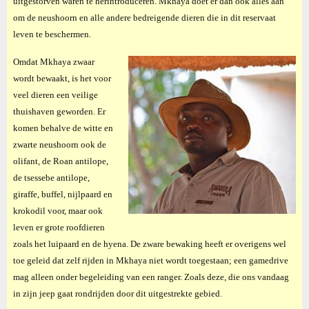
uitgestorven waren te herintroduceren. Mkhaya doet er dan ook alles aan
om de neushoorn en alle andere bedreigende dieren die in dit reservaat
leven te beschermen.
Omdat Mkhaya zwaar
wordt bewaakt, is het voor
veel dieren een veilige
thuishaven geworden. Er
komen behalve de witte en
zwarte neushoorn ook de
olifant, de Roan antilope,
de tsessebe antilope,
giraffe, buffel, nijlpaard en
krokodil voor, maar ook
leven er grote roofdieren
zoals het luipaard en de hyena. De zware bewaking heeft er overigens wel
toe geleid dat zelf rijden in Mkhaya niet wordt toegestaan; een gamedrive
mag alleen onder begeleiding van een ranger. Zoals deze, die ons vandaag
in zijn jeep gaat rondrijden door dit uitgestrekte gebied.