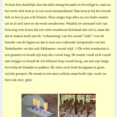
Je kunt hier duidelijk zien dat alles streng bewaakt en beveiligd is, want na
het eerste hek kom je in een soort niemandsland. Dan kom je bij het tweede
hek en ben je pas echt binnen. Onze ranger legt alles op een leuke manier
uit en al snel zien we de eerste neushoorns. Waarbij we uiteraard ook van
hem nog eens horen dat een witte neushoorn helemaal niet wit is, maar dat
dat te maken heeft met de ‘verbastering’ van het woord ”wide” voor de
breedte van de lippen en dat is weer een verkeerde interpretatie van het
Nederlandse -en dus ook Afrikaanse- woord wijd. >>De witte neushoorn is
een graseter en houdt zijn kop dus vooral laag. De zwarte voedt zich vooral
met twijgjes en houdt de iets kleinere kop vooral hoog, om met zijn lange
bovenlip de blaadjes te pakken. De witte soort leeft doorgaans in grote,
sociale groepen. De zwarte is iets meer solitair, maar beide zijn -zoals we
hier ook zien: grijs.