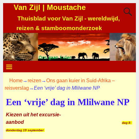
Van Zijl | Moustache
Thuisblad voor Van Zijl - wereldwijd,
reizen & stamboomonderzoek
Home
→
reizen
→
Ons gaan kuier in Suid-Afrika –
reisverslag
→
Een ‘vrije’ dag in Mlilwane NP
Een ‘vrije’ dag in Mlilwane NP
Kiezen uit het excursie-
aanbod
dag 8:
donderdag 19 september