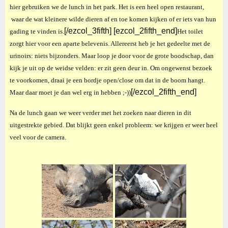
hier gebruiken we de lunch in het park. Het is een heel open restaurant,
waar de wat kleinere wilde dieren af en toe komen kijken of er iets van hun
[/ezcol_3fifth] [ezcol_2fifth_end]
gading te vinden is.
Het toilet
zorgt hier voor een aparte belevenis. Allereerst heb je het gedeelte met de
urinoirs: niets bijzonders. Maar loop je door voor de grote boodschap, dan
kijk je uit op de weidse velden: er zit geen deur in. Om ongewenst bezoek
te voorkomen, draai je een bordje open/close om dat in de boom hangt.
[/ezcol_2fifth_end]
Maar daar moet je dan wel erg in hebben ;-))
Na de lunch gaan we weer verder met het zoeken naar dieren in dit
uitgestrekte gebied. Dat blijkt geen enkel probleem: we krijgen er weer heel
veel voor de camera.