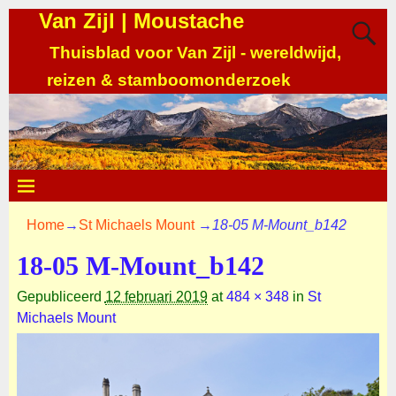
Van Zijl | Moustache
Thuisblad voor Van Zijl - wereldwijd,
reizen & stamboomonderzoek
Home
→
St Michaels Mount
→
18-05 M-Mount_b142
18-05 M-Mount_b142
Gepubliceerd
12 februari 2019
at
484 × 348
in
St
Michaels Mount