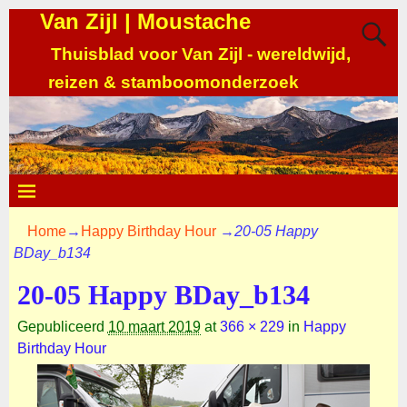
Van Zijl | Moustache
Thuisblad voor Van Zijl - wereldwijd,
reizen & stamboomonderzoek
Home
→
Happy Birthday Hour
→
20-05 Happy
BDay_b134
20-05 Happy BDay_b134
Gepubliceerd
10 maart 2019
at
366 × 229
in
Happy
Birthday Hour