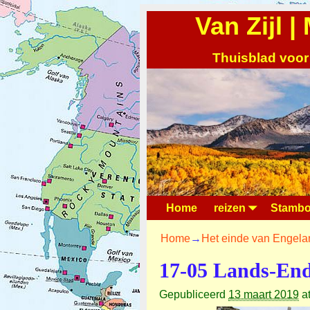
Van Zijl 
Thuisblad voor
Home
reizen
Stambo
Home
→
Het einde van Engela
17-05 Lands-En
Gepubliceerd
13 maart 2019
a