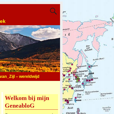
oek
an_Zijl – wereldwijd
Welkom bij mijn
GeneabloG