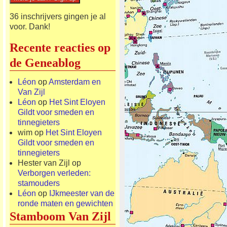
36 inschrijvers gingen je al
voor. Dank!
Recente reacties op
de Geneablog
Léon
op
Amsterdam en
Van Zijl
Léon
op
Het Sint Eloyen
Gildt voor smeden en
tinnegieters
wim
op
Het Sint Eloyen
Gildt voor smeden en
tinnegieters
Hester van Zijl
op
Verborgen verleden:
stamouders
Léon
op
IJkmeester van de
ronde maten en gewichten
Stamboom Van Zijl