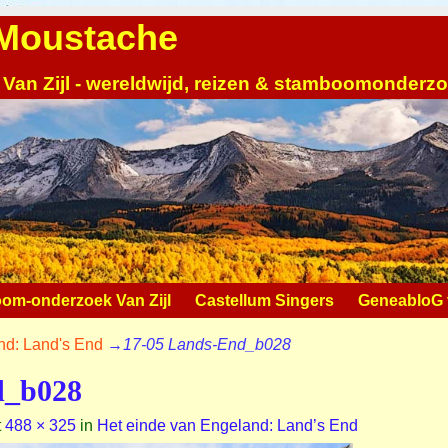
| Moustache
 Van Zijl - wereldwijd, reizen & stamboomonderz
om-onderzoek Van Zijl
Castellum Singers
GeneabloG v
nd: Land's End
→
17-05 Lands-End_b028
d_b028
t
488 × 325
in
Het einde van Engeland: Land’s End