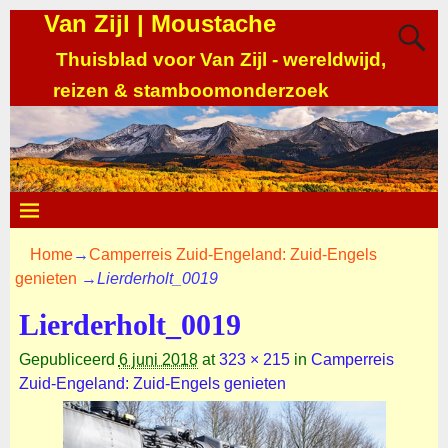
Van Zijl | Moustache
Thuisblad voor Van Zijl - wereldwijd,
reizen & stamboomonderzoek
Home
→
Camperreis Zuid-Engeland: Zuid-Engels
genieten
→
Lierderholt_0019
Lierderholt_0019
Gepubliceerd
6 juni 2018
at
323 × 215
in
Camperreis
Zuid-Engeland: Zuid-Engels genieten