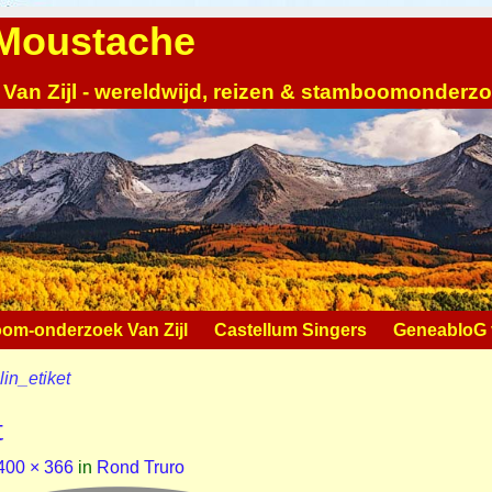
| Moustache
 Van Zijl - wereldwijd, reizen & stamboomonderz
om-onderzoek Van Zijl
Castellum Singers
GeneabloG v
in_etiket
t
400 × 366
in
Rond Truro