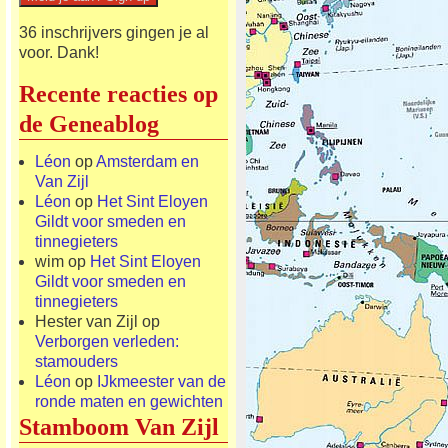
36 inschrijvers gingen je al
voor. Dank!
Recente reacties op
de Geneablog
Léon
op
Amsterdam en
Van Zijl
Léon
op
Het Sint Eloyen
Gildt voor smeden en
tinnegieters
wim
op
Het Sint Eloyen
Gildt voor smeden en
tinnegieters
Hester van Zijl
op
Verborgen verleden:
stamouders
Léon
op
IJkmeester van de
ronde maten en gewichten
Stamboom Van Zijl