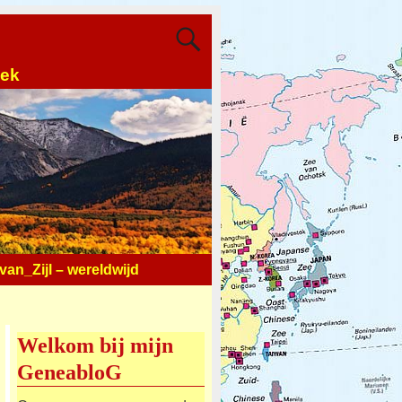
oek
an_Zijl – wereldwijd
Welkom bij mijn
GeneabloG