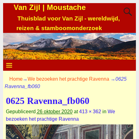
Van Zijl | Moustache
Thuisblad voor Van Zijl - wereldwijd,
reizen & stamboomonderzoek
Home
→
We bezoeken het prachtige Ravenna
→
0625
Ravenna_fb060
0625 Ravenna_fb060
Gepubliceerd
26 oktober 2020
at
413 × 362
in
We
bezoeken het prachtige Ravenna