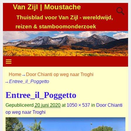
Van Zijl | Moustache
Thuisblad voor Van Zijl - wereldwijd,
reizen & stamboomonderzoek
Home
→
Door Chianti op weg naar Troghi
→
Entree_il_Poggetto
Entree_il_Poggetto
Gepubliceerd
20 juni 2020
at
1050 × 537
in
Door Chianti
op weg naar Troghi