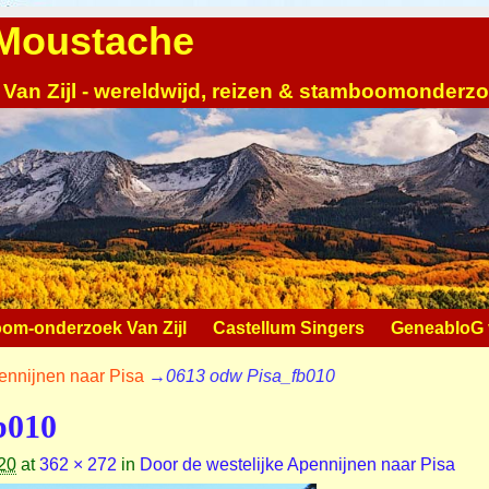
| Moustache
 Van Zijl - wereldwijd, reizen & stamboomonderz
om-onderzoek Van Zijl
Castellum Singers
GeneabloG v
ennijnen naar Pisa
→
0613 odw Pisa_fb010
b010
20
at
362 × 272
in
Door de westelijke Apennijnen naar Pisa