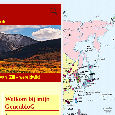
oek
an_Zijl – wereldwijd
Welkom bij mijn
GeneabloG