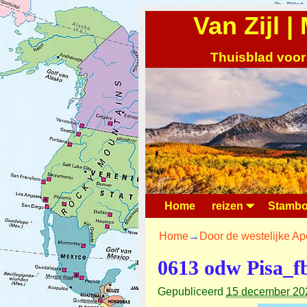
Van Zijl 
Thuisblad voor
Home
reizen
Stambo
Home
→
Door de westelijke Ap
0613 odw Pisa_f
Gepubliceerd
15 december 20