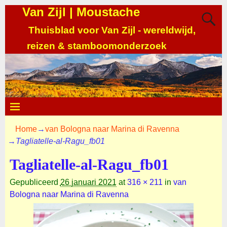
Van Zijl | Moustache
Thuisblad voor Van Zijl - wereldwijd,
reizen & stamboomonderzoek
Home
→
van Bologna naar Marina di Ravenna
→
Tagliatelle-al-Ragu_fb01
Tagliatelle-al-Ragu_fb01
Gepubliceerd
26 januari 2021
at
316 × 211
in
van
Bologna naar Marina di Ravenna