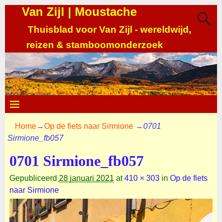
Van Zijl | Moustache
Thuisblad voor Van Zijl - wereldwijd,
reizen & stamboomonderzoek
Home
→
Op de fiets naar Sirmione
→
0701
Sirmione_fb057
0701 Sirmione_fb057
Gepubliceerd
28 januari 2021
at
410 × 303
in
Op de fiets
naar Sirmione