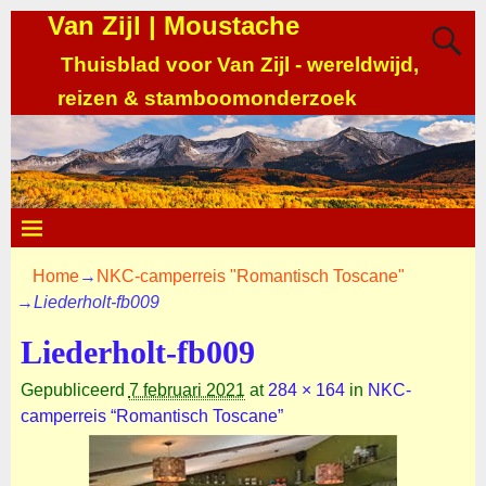
Van Zijl | Moustache
Thuisblad voor Van Zijl - wereldwijd,
reizen & stamboomonderzoek
Home
→
NKC-camperreis "Romantisch Toscane"
→
Liederholt-fb009
Liederholt-fb009
Gepubliceerd
7 februari 2021
at
284 × 164
in
NKC-
camperreis “Romantisch Toscane”