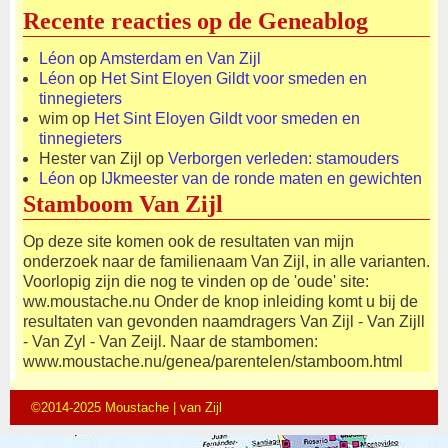
Recente reacties op de Geneablog
Léon
op
Amsterdam en Van Zijl
Léon
op
Het Sint Eloyen Gildt voor smeden en
tinnegieters
wim
op
Het Sint Eloyen Gildt voor smeden en
tinnegieters
Hester van Zijl
op
Verborgen verleden: stamouders
Léon
op
IJkmeester van de ronde maten en gewichten
Stamboom Van Zijl
Op deze site komen ook de resultaten van mijn
onderzoek naar de familienaam Van Zijl, in alle varianten.
Voorlopig zijn die nog te vinden op de 'oude' site:
ww.moustache.nu Onder de knop inleiding komt u bij de
resultaten van gevonden naamdragers Van Zijl - Van Zijll
- Van Zyl - Van Zeijl. Naar de stambomen:
www.moustache.nu/genea/parentelen/stamboom.html
©2014-2025 Moustache | van Zijl