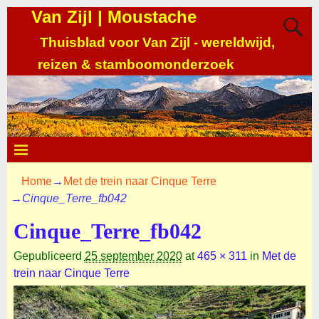
Van Zijl | Moustache
Thuisblad voor Van Zijl - wereldwijd,
reizen & stamboomonderzoek
Home
→
Met de trein naar Cinque Terre
→
Cinque_Terre_fb042
Cinque_Terre_fb042
Gepubliceerd
25 september 2020
at
465 × 311
in
Met de
trein naar Cinque Terre