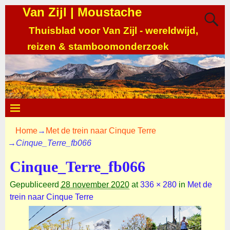
Van Zijl | Moustache
Thuisblad voor Van Zijl - wereldwijd,
reizen & stamboomonderzoek
Home
→
Met de trein naar Cinque Terre
→
Cinque_Terre_fb066
Cinque_Terre_fb066
Gepubliceerd
28 november 2020
at
336 × 280
in
Met de
trein naar Cinque Terre