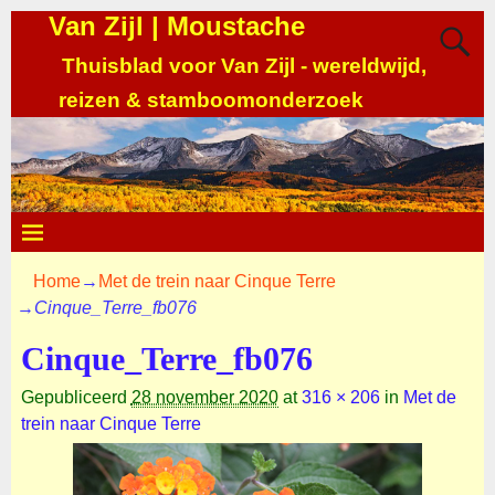
Van Zijl | Moustache
Thuisblad voor Van Zijl - wereldwijd,
reizen & stamboomonderzoek
Home
→
Met de trein naar Cinque Terre
→
Cinque_Terre_fb076
Cinque_Terre_fb076
Gepubliceerd
28 november 2020
at
316 × 206
in
Met de
trein naar Cinque Terre