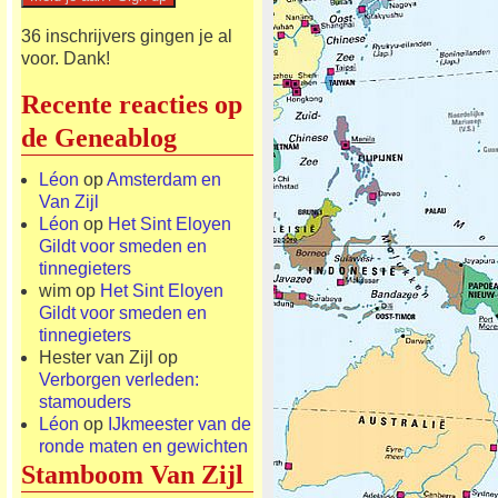
36 inschrijvers gingen je al
voor. Dank!
Recente reacties op
de Geneablog
Léon
op
Amsterdam en
Van Zijl
Léon
op
Het Sint Eloyen
Gildt voor smeden en
tinnegieters
wim
op
Het Sint Eloyen
Gildt voor smeden en
tinnegieters
Hester van Zijl
op
Verborgen verleden:
stamouders
Léon
op
IJkmeester van de
ronde maten en gewichten
Stamboom Van Zijl