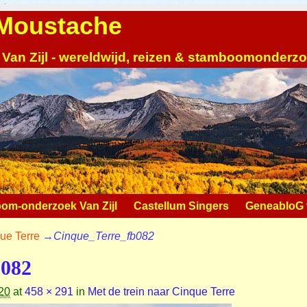
| Moustache
 Van Zijl - wereldwijd, reizen & stamboomonderz
om-onderzoek Van Zijl
Castellum Singers
GeneabloG v
que Terre
→
Cinque_Terre_fb082
b082
20
at
458 × 291
in
Met de trein naar Cinque Terre