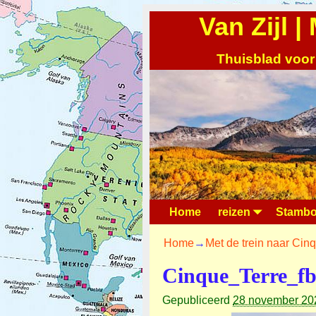
Van Zijl 
Thuisblad voor
Home
reizen
Stambo
Home
→
Met de trein naar Cin
Cinque_Terre_f
Gepubliceerd
28 november 20