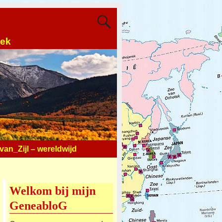
oek
an_Zijl – wereldwijd
Welkom bij mijn
GeneabloG