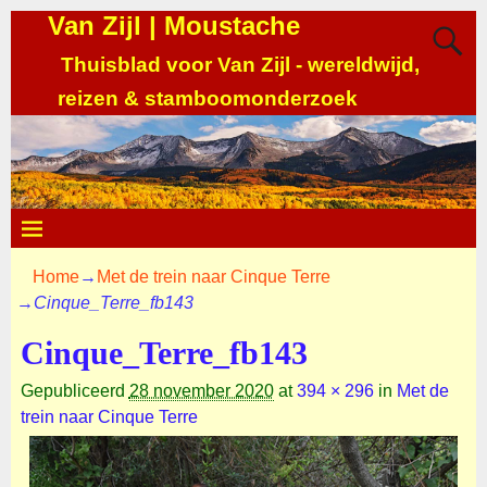
Van Zijl | Moustache
Thuisblad voor Van Zijl - wereldwijd,
reizen & stamboomonderzoek
Home
→
Met de trein naar Cinque Terre
→
Cinque_Terre_fb143
Cinque_Terre_fb143
Gepubliceerd
28 november 2020
at
394 × 296
in
Met de
trein naar Cinque Terre