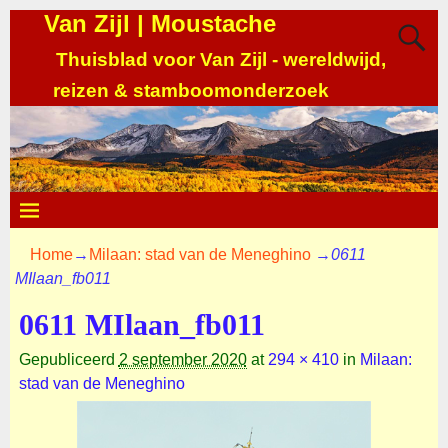
Van Zijl | Moustache
Thuisblad voor Van Zijl - wereldwijd,
reizen & stamboomonderzoek
Home
→
Milaan: stad van de Meneghino
→
0611
MIlaan_fb011
0611 MIlaan_fb011
Gepubliceerd
2 september 2020
at
294 × 410
in
Milaan:
stad van de Meneghino