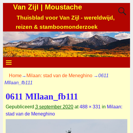
Van Zijl | Moustache
Thuisblad voor Van Zijl - wereldwijd,
reizen & stamboomonderzoek
Home
→
Milaan: stad van de Meneghino
→
0611
MIlaan_fb111
0611 MIlaan_fb111
Gepubliceerd
3 september 2020
at
488 × 331
in
Milaan:
stad van de Meneghino