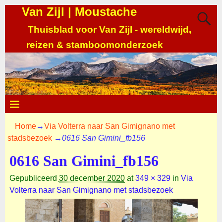
Van Zijl | Moustache
Thuisblad voor Van Zijl - wereldwijd,
reizen & stamboomonderzoek
Home
→
Via Volterra naar San Gimignano met
stadsbezoek
→
0616 San Gimini_fb156
0616 San Gimini_fb156
Gepubliceerd
30 december 2020
at
349 × 329
in
Via
Volterra naar San Gimignano met stadsbezoek