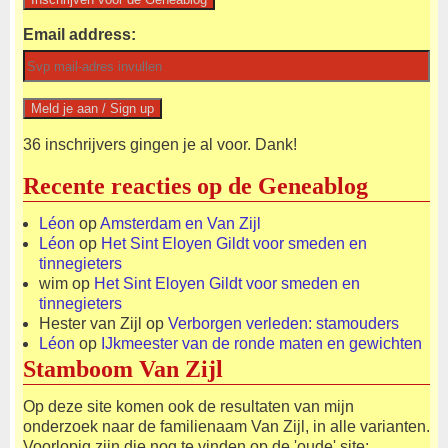
Email address:
36 inschrijvers gingen je al voor. Dank!
Recente reacties op de Geneablog
Léon
op
Amsterdam en Van Zijl
Léon
op
Het Sint Eloyen Gildt voor smeden en
tinnegieters
wim
op
Het Sint Eloyen Gildt voor smeden en
tinnegieters
Hester van Zijl
op
Verborgen verleden: stamouders
Léon
op
IJkmeester van de ronde maten en gewichten
Stamboom Van Zijl
Op deze site komen ook de resultaten van mijn
onderzoek naar de familienaam Van Zijl, in alle varianten.
Voorlopig zijn die nog te vinden op de 'oude' site: