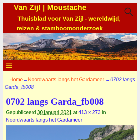
Van Zijl | Moustache
Thuisblad voor Van Zijl - wereldwijd,
reizen & stamboomonderzoek
Home
→
Noordwaarts langs het Gardameer
→
0702 langs
Garda_fb008
0702 langs Garda_fb008
Gepubliceerd
30 januari 2021
at
413 × 273
in
Noordwaarts langs het Gardameer