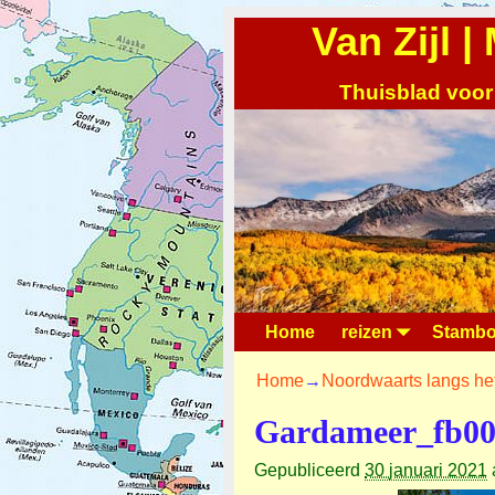
Van Zijl 
Thuisblad voor
Home
reizen
Stambo
Home
→
Noordwaarts langs h
Gardameer_fb0
Gepubliceerd
30 januari 2021