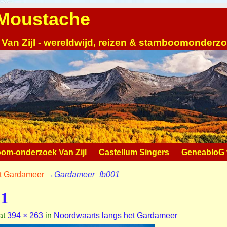
| Moustache
 Van Zijl - wereldwijd, reizen & stamboomonderz
om-onderzoek Van Zijl
Castellum Singers
GeneabloG v
et Gardameer
→
Gardameer_fb001
01
at
394 × 263
in
Noordwaarts langs het Gardameer