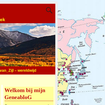
oek
an_Zijl – wereldwijd
Welkom bij mijn
GeneabloG