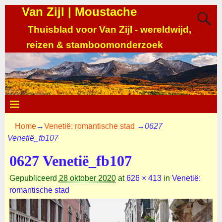
Van Zijl | Moustache
Thuisblad voor Van Zijl - wereldwijd,
reizen & stamboomonderzoek
Home
→
Venetië: romantische stad
→
0627
Venetië_fb107
0627 Venetië_fb107
Gepubliceerd
28 oktober 2020
at
626 × 413
in
Venetië:
romantische stad