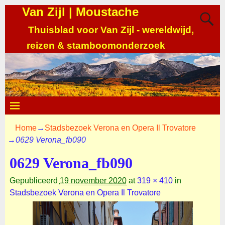
Van Zijl | Moustache
Thuisblad voor Van Zijl - wereldwijd,
reizen & stamboomonderzoek
Home
→
Stadsbezoek Verona en Opera Il Trovatore
→
0629 Verona_fb090
0629 Verona_fb090
Gepubliceerd
19 november 2020
at
319 × 410
in
Stadsbezoek Verona en Opera Il Trovatore