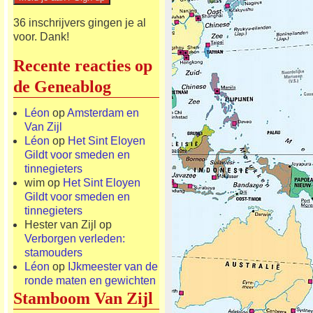
36 inschrijvers gingen je al
voor. Dank!
Recente reacties op
de Geneablog
Léon
op
Amsterdam en
Van Zijl
Léon
op
Het Sint Eloyen
Gildt voor smeden en
tinnegieters
wim
op
Het Sint Eloyen
Gildt voor smeden en
tinnegieters
Hester van Zijl
op
Verborgen verleden:
stamouders
Léon
op
IJkmeester van de
ronde maten en gewichten
Stamboom Van Zijl