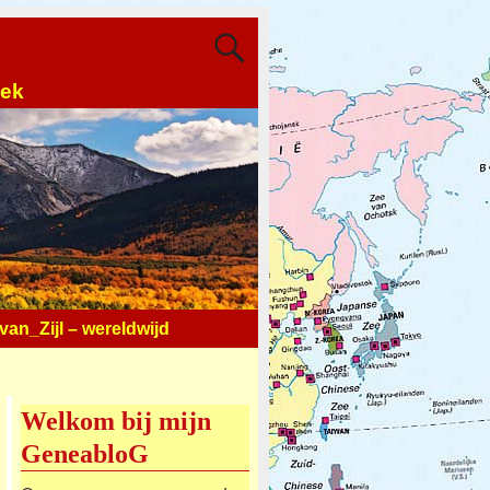
oek
an_Zijl – wereldwijd
Welkom bij mijn
GeneabloG