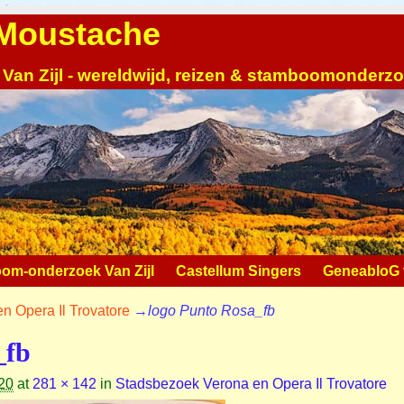
| Moustache
 Van Zijl - wereldwijd, reizen & stamboomonderz
om-onderzoek Van Zijl
Castellum Singers
GeneabloG v
n Opera Il Trovatore
→
logo Punto Rosa_fb
_fb
20
at
281 × 142
in
Stadsbezoek Verona en Opera Il Trovatore