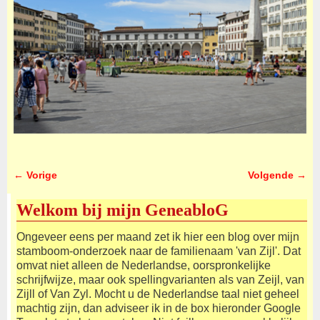
← Vorige
Volgende →
Afbeeldingsnavigatie
Welkom bij mijn GeneabloG
Ongeveer eens per maand zet ik hier een blog over mijn
stamboom-onderzoek naar de familienaam 'van Zijl'. Dat
omvat niet alleen de Nederlandse, oorspronkelijke
schrijfwijze, maar ook spellingvarianten als van Zeijl, van
Zijll of Van Zyl. Mocht u de Nederlandse taal niet geheel
machtig zijn, dan adviseer ik in de box hieronder Google