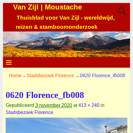
Van Zijl | Moustache
Thuisblad voor Van Zijl - wereldwijd,
reizen & stamboomonderzoek
Home
→
Stadsbezoek Florence
→
0620 Florence_fb008
0620 Florence_fb008
Gepubliceerd
3 november 2020
at
413 × 240
in
Stadsbezoek Florence