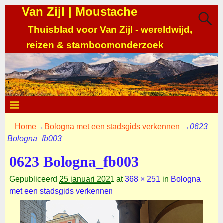
Van Zijl | Moustache
Thuisblad voor Van Zijl - wereldwijd,
reizen & stamboomonderzoek
Home
→
Bologna met een stadsgids verkennen
→
0623
Bologna_fb003
0623 Bologna_fb003
Gepubliceerd
25 januari 2021
at
368 × 251
in
Bologna
met een stadsgids verkennen