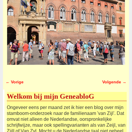
← Vorige
Volgende →
Afbeeldingsnavigatie
Welkom bij mijn GeneabloG
Ongeveer eens per maand zet ik hier een blog over mijn
stamboom-onderzoek naar de familienaam 'van Zijl'. Dat
omvat niet alleen de Nederlandse, oorspronkelijke
schrijfwijze, maar ook spellingvarianten als van Zeijl, van
Zijll of Van Zyl. Mocht u de Nederlandse taal niet geheel