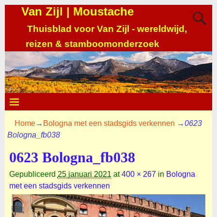
Van Zijl | Moustache
Thuisblad voor Van Zijl - wereldwijd,
reizen & stamboomonderzoek
Home
→
Bologna met een stadsgids verkennen
→
0623
Bologna_fb038
0623 Bologna_fb038
Gepubliceerd
25 januari 2021
at
400 × 267
in
Bologna
met een stadsgids verkennen