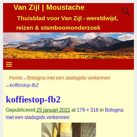
Van Zijl | Moustache
Thuisblad voor Van Zijl - wereldwijd,
reizen & stamboomonderzoek
Home
→
Bologna met een stadsgids verkennen
→
koffiestop-fb2
koffiestop-fb2
Gepubliceerd
25 januari 2021
at
179 × 316
in
Bologna
met een stadsgids verkennen