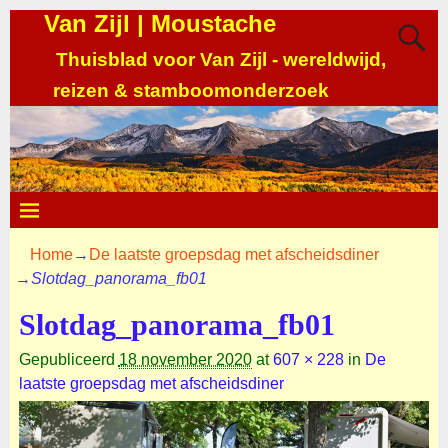
Van Zijl | Moustache
Thuisblad voor Van Zijl - wereldwijd,
reizen & stamboomonderzoek
Home
→
De laatste groepsdag met afscheidsdiner
→
Slotdag_panorama_fb01
Slotdag_panorama_fb01
Gepubliceerd
18 november 2020
at
607 × 228
in
De
laatste groepsdag met afscheidsdiner