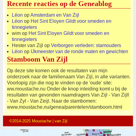
Recente reacties op de Geneablog
Léon
op
Amsterdam en Van Zijl
Léon
op
Het Sint Eloyen Gildt voor smeden en
tinnegieters
wim
op
Het Sint Eloyen Gildt voor smeden en
tinnegieters
Hester van Zijl
op
Verborgen verleden: stamouders
Léon
op
IJkmeester van de ronde maten en gewichten
Stamboom Van Zijl
Op deze site komen ook de resultaten van mijn
onderzoek naar de familienaam Van Zijl, in alle varianten.
Voorlopig zijn die nog te vinden op de 'oude' site:
ww.moustache.nu Onder de knop inleiding komt u bij de
resultaten van gevonden naamdragers Van Zijl - Van Zijll
- Van Zyl - Van Zeijl. Naar de stambomen:
www.moustache.nu/genea/parentelen/stamboom.html
©2014-2025 Moustache | van Zijl