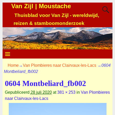
Van Zijl | Moustache
Thuisblad voor Van Zijl - wereldwijd,
reizen & stamboomonderzoek
Home
→
Van Plombieres naar Clairvaux-les-Lacs
→
0604
Montbeliard_fb002
0604 Montbeliard_fb002
Gepubliceerd
28 juli 2020
at
381 × 253
in
Van Plombieres
naar Clairvaux-les-Lacs