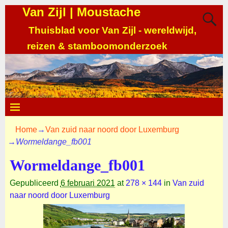
Van Zijl | Moustache
Thuisblad voor Van Zijl - wereldwijd,
reizen & stamboomonderzoek
Home
→
Van zuid naar noord door Luxemburg
→
Wormeldange_fb001
Wormeldange_fb001
Gepubliceerd
6 februari 2021
at
278 × 144
in
Van zuid
naar noord door Luxemburg