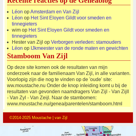
Recente reacties op de Geneablog
Léon
op
Amsterdam en Van Zijl
Léon
op
Het Sint Eloyen Gildt voor smeden en
tinnegieters
wim
op
Het Sint Eloyen Gildt voor smeden en
tinnegieters
Hester van Zijl
op
Verborgen verleden: stamouders
Léon
op
IJkmeester van de ronde maten en gewichten
Stamboom Van Zijl
Op deze site komen ook de resultaten van mijn
onderzoek naar de familienaam Van Zijl, in alle varianten.
Voorlopig zijn die nog te vinden op de 'oude' site:
ww.moustache.nu Onder de knop inleiding komt u bij de
resultaten van gevonden naamdragers Van Zijl - Van Zijll
- Van Zyl - Van Zeijl. Naar de stambomen:
www.moustache.nu/genea/parentelen/stamboom.html
©2014-2025 Moustache | van Zijl