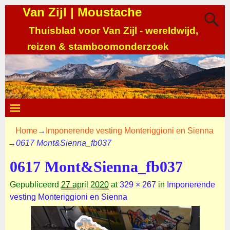
Van Zijl | Moustache
Thuisblad voor Van Zijl - wereldwijd,
reizen & stamboomonderzoek
Home
→
Imponerende vesting Monteriggioni en Sienna
→
0617 Mont&Sienna_fb037
0617 Mont&Sienna_fb037
Gepubliceerd
27 april 2020
at
329 × 267
in
Imponerende
vesting Monteriggioni en Sienna