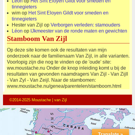
Léon
op
Het Sint Eloyen Gildt voor smeden en
tinnegieters
wim
op
Het Sint Eloyen Gildt voor smeden en
tinnegieters
Hester van Zijl
op
Verborgen verleden: stamouders
Léon
op
IJkmeester van de ronde maten en gewichten
Stamboom Van Zijl
Op deze site komen ook de resultaten van mijn
onderzoek naar de familienaam Van Zijl, in alle varianten.
Voorlopig zijn die nog te vinden op de 'oude' site:
ww.moustache.nu Onder de knop inleiding komt u bij de
resultaten van gevonden naamdragers Van Zijl - Van Zijll
- Van Zyl - Van Zeijl. Naar de stambomen:
www.moustache.nu/genea/parentelen/stamboom.html
©2014-2025 Moustache | van Zijl
Translate »