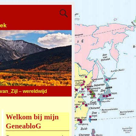
oek
an_Zijl – wereldwijd
Welkom bij mijn
GeneabloG