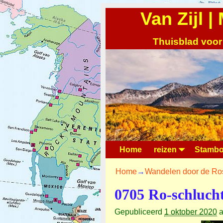
Van Zijl 
Thuisblad voor
Home
reizen
Stambo
Home
→
Wandelen door de Ro
0705 Ro-schluch
Gepubliceerd
1 oktober 2020
a