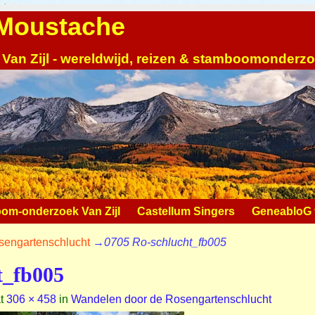
| Moustache
 Van Zijl - wereldwijd, reizen & stamboomonderz
om-onderzoek Van Zijl
Castellum Singers
GeneabloG v
sengartenschlucht
→
0705 Ro-schlucht_fb005
t_fb005
t
306 × 458
in
Wandelen door de Rosengartenschlucht