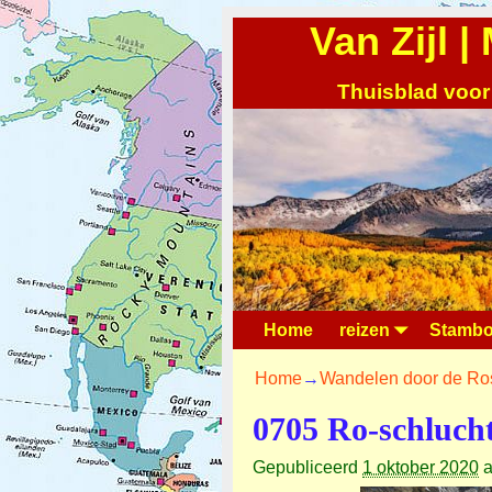
Van Zijl 
Thuisblad voor
Home
reizen
Stambo
Home
→
Wandelen door de Ro
0705 Ro-schluch
Gepubliceerd
1 oktober 2020
a