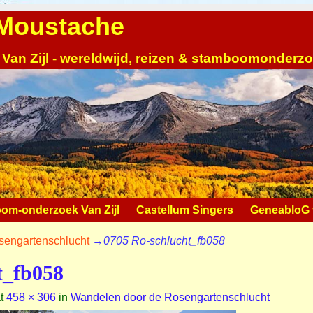
| Moustache
 Van Zijl - wereldwijd, reizen & stamboomonderz
om-onderzoek Van Zijl
Castellum Singers
GeneabloG v
sengartenschlucht
→
0705 Ro-schlucht_fb058
t_fb058
t
458 × 306
in
Wandelen door de Rosengartenschlucht