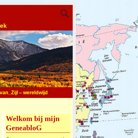
oek
an_Zijl – wereldwijd
Welkom bij mijn
GeneabloG