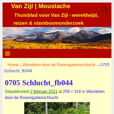
Van Zijl | Moustache
Thuisblad voor Van Zijl - wereldwijd,
reizen & stamboomonderzoek
Home
→
Wandelen door de Rosengartenschlucht
→
0705
Schlucht_fb044
0705 Schlucht_fb044
Gepubliceerd
2 februari 2021
at
258 × 316
in
Wandelen
door de Rosengartenschlucht