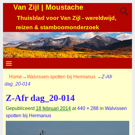
Van Zijl | Moustache
Thuisblad voor Van Zijl - wereldwijd,
reizen & stamboomonderzoek
Home
→
Walvissen spotten bij Hermanus
→
Z-Afr
dag_20-014
Z-Afr dag_20-014
Gepubliceerd
18 februari 2014
at
440 × 288
in
Walvissen
spotten bij Hermanus