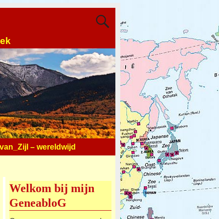
oek
an_Zijl – wereldwijd
Welkom bij mijn
GeneabloG