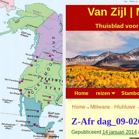
Van Zijl 
Thuisblad voor
Home
reizen
Stambo
Home
→
Mlilwane - Hluhluwe
Z-Afr dag_09-02
Gepubliceerd
14 januari 2014