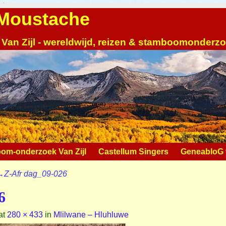
| Moustache
 Van Zijl - wereldwijd, reizen & stamboomonderz
om-onderzoek Van Zijl
Castellum Singers
GeneabloG v
→
Z-Afr dag_09-026
6
at
280 × 433
in
Mlilwane – Hluhluwe