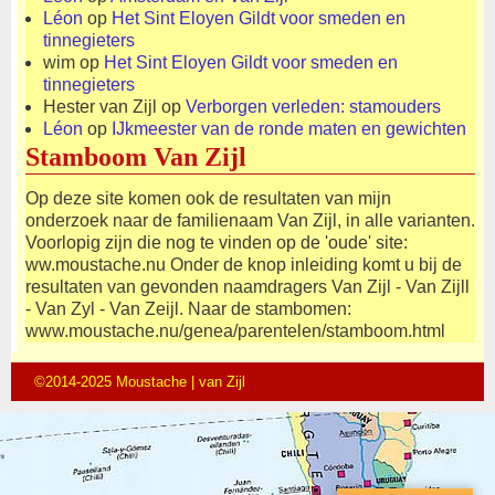
Léon
op
Het Sint Eloyen Gildt voor smeden en
tinnegieters
wim
op
Het Sint Eloyen Gildt voor smeden en
tinnegieters
Hester van Zijl
op
Verborgen verleden: stamouders
Léon
op
IJkmeester van de ronde maten en gewichten
Stamboom Van Zijl
Op deze site komen ook de resultaten van mijn
onderzoek naar de familienaam Van Zijl, in alle varianten.
Voorlopig zijn die nog te vinden op de 'oude' site:
ww.moustache.nu Onder de knop inleiding komt u bij de
resultaten van gevonden naamdragers Van Zijl - Van Zijll
- Van Zyl - Van Zeijl. Naar de stambomen:
www.moustache.nu/genea/parentelen/stamboom.html
©2014-2025 Moustache | van Zijl