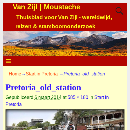
Van Zijl | Moustache
Thuisblad voor Van Zijl - wereldwijd,
reizen & stamboomonderzoek
Home
→
Start in Pretoria
→
Pretoria_old_station
Pretoria_old_station
Gepubliceerd
6 maart 2014
at
585 × 180
in
Start in
Pretoria